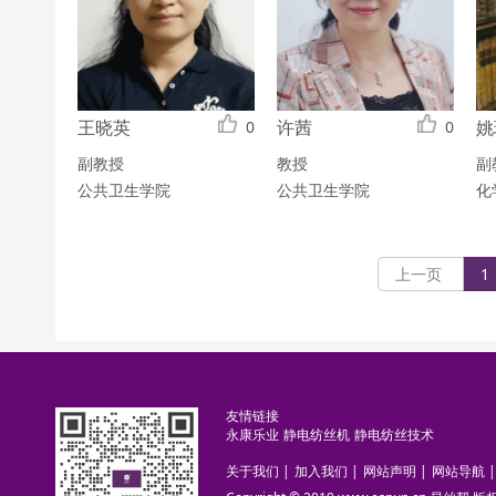
王晓英
许茜
姚
0
0
副教授
教授
副
公共卫生学院
公共卫生学院
化
上一页
1
友情链接
永康乐业
静电纺丝机
静电纺丝技术
关于我们
|
加入我们
|
网站声明
|
网站导航
|