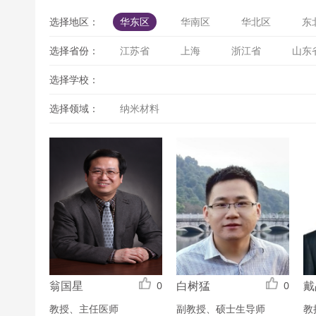
选择地区：
华东区
华南区
华北区
东
选择省份：
江苏省
上海
浙江省
山东
选择学校：
选择领域：
纳米材料
翁国星
白树猛
戴
0
0
教授、主任医师
副教授、硕士生导师
教