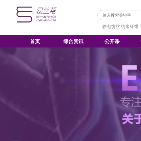
静电纺丝
纳米纤维
首页
综合资讯
公开课