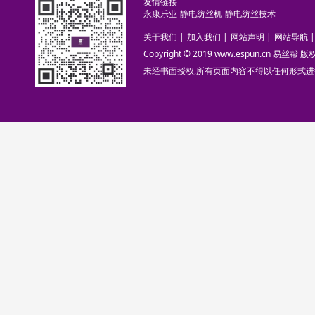
友情链接
永康乐业
静电纺丝机
静电纺丝技术
关于我们
|
加入我们
|
网站声明
|
网站导航
|
Copyright © 2019 www.espun.cn 易丝帮
未经书面授权,所有页面内容不得以任何形式