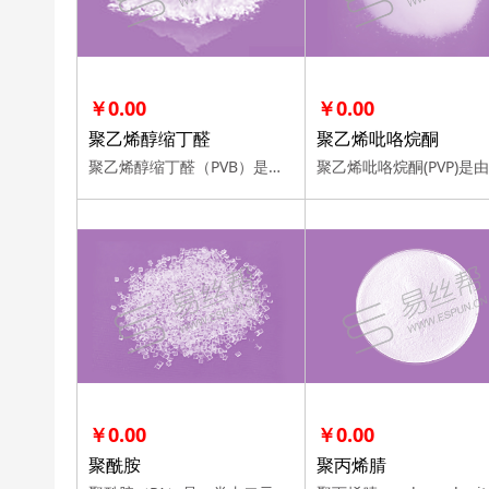
￥0.00
￥0.00
聚乙烯醇缩丁醛
聚乙烯吡咯烷酮
聚乙烯醇缩丁醛（PVB）是在酸催化作用下，经正丁醛与聚乙烯醇（PVA）水溶液进行 缩合反应而得到的合成树脂，它是由缩丁醛基、醇羟基、乙酰氧基（醋酸根基）组成的三元共聚体
￥0.00
￥0.00
聚酰胺
聚丙烯腈