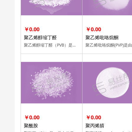
￥0.00
￥0.00
聚乙烯醇缩丁醛
聚乙烯吡咯烷酮
聚乙烯醇缩丁醛（PVB）是在酸催化作用下，经正丁醛与聚乙烯醇（PVA）水溶液进行 缩合反应而得到的合成树脂，它是由缩丁醛基、醇羟基、乙酰氧基（醋酸根基）组成的三元共聚体
￥0.00
￥0.00
聚酰胺
聚丙烯腈