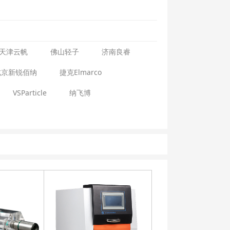
天津云帆
佛山轻子
济南良睿
北京新锐佰纳
捷克Elmarco
VSParticle
纳飞博