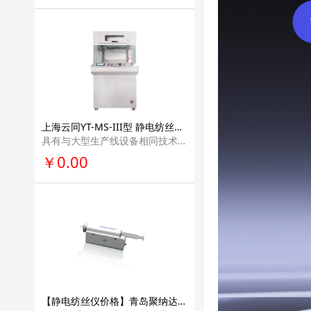
上海云同YT-MS-III型 静电纺丝实验室设备纳米纤维科研单位实验室设备仪器
具有与大型生产线设备相同技术的螺旋无针纺纳米 纤维发生系统。该设备采用两个螺杆作为纺丝电极进行纺丝，可方便快捷的调节两个纺 丝电极的间距，以及与接收极的间距。
￥0.00
【静电纺丝仪价格】青岛聚纳达纳手持式纳米纤维静电纺丝仪画个小型便携型教学科普学校科研医疗多功能实验室电纺丝设备HHE-1