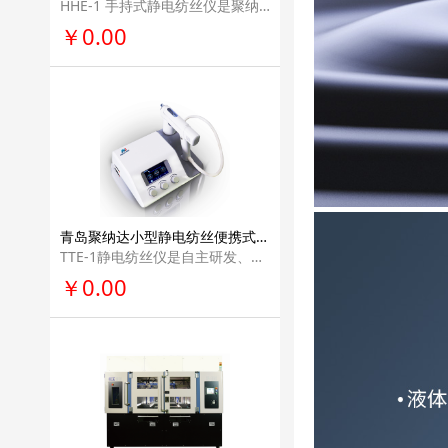
HHE-1 手持式静电纺丝仪是聚纳达科技有限公司研发制作，专用于实验室的便携手持 装置，其大小等同于手机，小巧轻便，方便携带，可用于静电纺丝前期实验、课堂演示 或学生创新性试验，还可应用于伤口敷料制备，能及时对伤口进行保护。
￥0.00
青岛聚纳达小型静电纺丝便携式轻型纳米纤维仪器学校教学用医疗美容科研单位实验室电纺丝设备TTE-1
TTE-1静电纺丝仪是自主研发、生产的实验设备，主要用于科研领域实现静电纺丝制 备微纳米纤维。设备具有很好的便携性、整体性、可控性，同时加入了静电安全防 护、人体工程学等设计，在使用过程中具有安全、高效、灵活等特点。
￥0.00