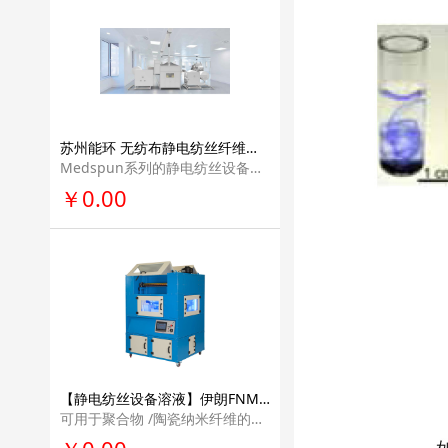
苏州能环 无纺布静电纺丝纤维设备装置材料价格 生产线产业化解决方案专业量产设备Medspun系列
Medspun系列的静电纺丝设备是针对医用材料的专业量产设备。其针对血管支架，生 物敷料和组织工程提供了不同的接收器，同时其兼容多针式，同轴针式，非针式纺丝发 射极适用于多种静电纺丝原料。
￥0.00
【静电纺丝设备溶液】伊朗FNM公司进口吹喷式中试级台式静电纺丝机设备科研教学研发电纺丝设备NFL60RB
可用于聚合物 /陶瓷纳米纤维的中试级生产，应用领域广泛。采用这种设备，可以进行中式级的不同基材的纳米纤维涂层。