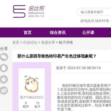
静电纺丝
纳米纤维
首页
综合资讯
公开课
首页
>
行业论坛
>
资源分享
>
帖子详情
分享
那什么原因导致热转印易产生色迁移现象呢？
发表于 2023-07-28 08:54:10
热转印耐迁移牢度问题备受用户
1.在高温转印过程中,涤纶纤维结
2.上染后的纤维,受到高温热处理
用户18625557267
酯长链间的结合力减弱。因此,部分
形成表层染料,或粘附于相邻的棉粘
0
15
3.在湿牢度测试过程中，结合不够
精华
帖子
牢度下降。