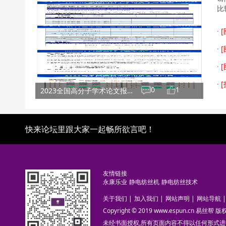
比
·
[
·
[
·
[
·
[
0
1
2023全国高分子学术论文报告会
快来论坛里跟大家一起畅所欲言吧！
友情链接
永康乐业
静电纺丝机
静电纺丝技术
关于我们
|
加入我们
|
网站声明
|
网站导航
|
Copyright © 2019 www.espun.cn 易丝帮
未经书面授权,所有页面内容不得以任何形式