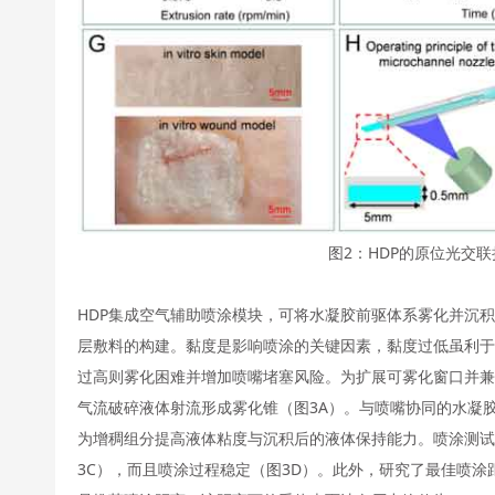
图2：HDP的原位光交
HDP集成空气辅助喷涂模块，可将水凝胶前驱体系雾化并沉
层敷料的构建。黏度是影响喷涂的关键因素，黏度过低虽利于
过高则雾化困难并增加喷嘴堵塞风险。为扩展可雾化窗口并兼
气流破碎液体射流形成雾化锥（图3A）。与喷嘴协同的水凝胶由G
为增稠组分提高液体粘度与沉积后的液体保持能力。喷涂测试结
3C），而且喷涂过程稳定（图3D）。此外，研究了最佳喷涂