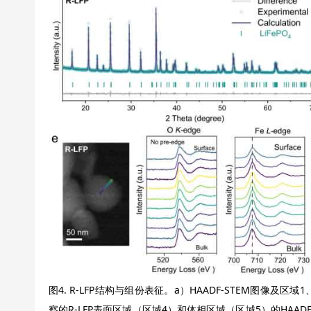
图4. R-LFP结构与组份表征。a）HAADF-STEM图像及区
察的R-LFP表面区域（区域4）和体相区域（区域5）的HAADF-ST