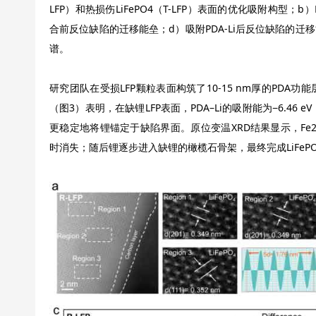
LFP）和热损伤LiFePO4（T-LFP）表面的优化吸附构型；b）Li
合前反位缺陷的迁移能垒；d）吸附PDA-Li后反位缺陷的迁移
谱。
研究团队在受损LFP颗粒表面构筑了10-15 nm厚的PD
（图3）表明，在缺锂LFP表面，PDA–Li的吸附能为−6.46 eV
更稳定地将锂锚定于缺陷界面。原位变温XRD结果显示，Fe2P
时消失；随后锂逐步进入缺锂的橄榄石骨架，最终完成LiFeP