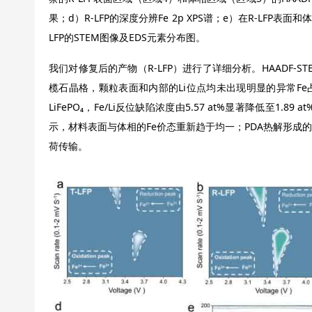
果；d）R-LFP的深度分辨Fe 2p XPS谱；e）在R-LFP表面和体
LFP的STEM图像及EDS元素分布图。
我们对修复后的产物（R-LFP）进行了详细分析。HAADF-ST
榄石晶格，颗粒表面和内部的Li位点均未出现明显的异常Fe
LiFePO₄，Fe/Li反位缺陷浓度由5.57 at%显著降低至1.8
示，材料表面与体相的Fe价态重新趋于均一；PDA热解形成
荷传输。