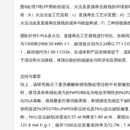
图6处理1吨LFP黑粉的湿法、火法及直接再生路线的环境
程；b）火法冶金工艺流程；c）直接再生工艺示意图；d）三
火法冶金及直接再生路线的成本与收益构成；f）三种回收路线
团队针对S-PLA及火法、直接再生工艺路线进行对比。在相
为1500和2968.50 kWh t-1，碳排放分别为3.24和2.77 
1，碳排放约为1.00 t CO2e。在成本和产品价格假设下，该
于湿法和火法路线，体现出较好的低碳化与经济化应用前景。
总结与展望
综上，该研究揭示了废弃磷酸铁锂热预处理过程中长期被忽视
时，诱导具有再锂化潜力的FePO4转化为电化学惰性的Fe2P
出ISLA策略，借助聚多巴胺功能界面，将锂源优先锚定于
协同促进Fe2P2O7向LiFePO4原位转化及Fe/Li反位缺
构，Fe/Li反位缺陷浓度由5.57 at.%降至1.89 at.
121.8 mA h g-1，循环1500次后容量保持率为72.7%；