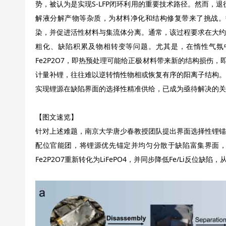
势，被认为是实现S-LFP闭环利用的重要技术路径。然而，退
解液分解产物等杂质，为材料净化和结构修复带来了挑战。热
染，并促进活性材料与集流体分离。通常，该过程要求在大约5
粗化、缺陷积累及物相转变等问题。尤其是，在惰性气氛中
Fe2P2O7，即热预处理可能给正极材料带来新的结构损伤，
计量补锂，往往难以逆转惰性物相或恢复有序的阳离子结构。
实现锂源在缺陷界面的选择性精准供给，已成为亟待解决的关
【图文速览】
针对上述难题，南京大学唐少春教授团队提出界面选择性锂锚定
配位官能团，将锂源优先锚定并均匀分散于缺陷富集界面
Fe2P2O7重新转化为LiFePO4，并同步降低Fe/Li反位缺陷