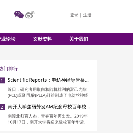
登录
|
注册
行业论坛
文献资料
关于我们
热门排行
Scientific Reports：电纺神经导管桥接修复周围神经损伤
1
近日，研究者用取向和随机排列的聚己内酯
(PCL)或聚l乳酸(PLLA)纤维制成了电纺丝神经
导管。引导桥接了一个10mm大鼠坐骨神经缺
南开大学焦丽芳发AM纪念母校百年校庆
2
损，并在选定的组中添加了一个来自自体间质
血管分数(SVF)的细胞移植。
南渡北归育人杰，青春百年再出发。2019年
10月17日，南开大学将迎来建校百年华诞。
百年来，无数人与南开相遇，或在这里经历成