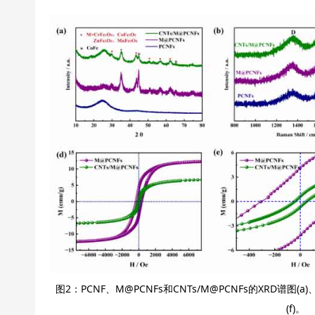
图2：PCNF、M@PCNFs和CNTs/M@PCNFs的XRD谱图(
(f)。