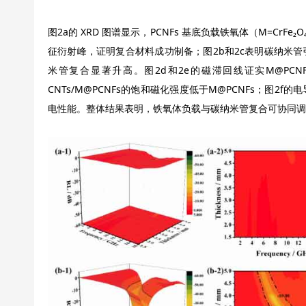
图2a的 XRD 图谱显示，PCNFs 基底负载铁氧体（M=CrFe
征衍射峰，证明复合材料成功制备；图2b和2c表明碳纳米
米管复合显著升高。图2d和2e的磁滞回线证实M@PCNFs
CNTs/M@PCNFs的饱和磁化强度低于M@PCNFs；图
电性能。整体结果表明，铁氧体负载与碳纳米管复合可协同调