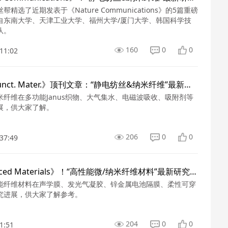
精选了近期发表于《Nature Communications》的5篇重磅
自东南大学、天津工业大学、福州大学/厦门大学、韩国科学技
队。
160
0
0
11:02
4篇《Adv. Funct. Mater.》顶刊文章：“静电纺丝&纳米纤维”最新研究！
米纤维在多功能Janus织物、大气集水、电磁波吸收、吸附剂等
展，供大家了解。
206
0
0
37:49
4篇《Advanced Materials》！“高性能微/纳米纤维材料”最新研究成果
能纤维材料在声学膜、发光气凝胶、锌金属电池隔膜、柔性可穿
究进展，供大家了解参考。
204
0
0
1:51