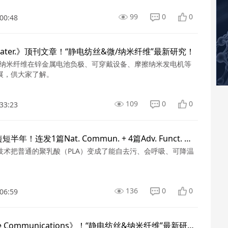
99
0
0
00:48
 Mater.》顶刊文章！“静电纺丝&微/纳米纤维”最新研究！
/纳米纤维在锌金属电池负极、可穿戴设备、摩擦纳米发电机等
展，供大家了解。
109
0
0
33:23
这个团队！短短半年！连发1篇Nat. Commun. + 4篇Adv. Funct. Mater.！
技术把普通的聚乳酸（PLA）变成了能自去污、会呼吸、可降温
136
0
0
06:59
5篇《Nature Communications》！“静电纺丝&纳米纤维”最新研究成果！