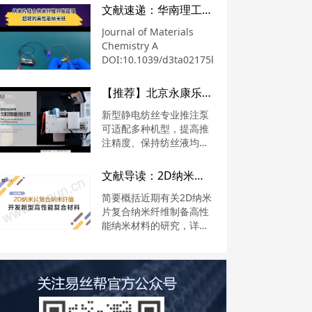
文献速递：华南理工大学曾劲松教授：纳米片结合纳米纤维开发超强、超韧的高性能纳米纸
Journal of Materials
Chemistry A
DOI:10.1039/d3ta02175k
【推荐】北京永康乐业静电纺丝专业匀胶微量泵
新型静电纺丝专业推注泵
可适配多种机型，提高推
注精度、保持纺丝液均匀
稳定
文献导读：2D纳米片与纳米纤维结合开发新型纳米纤维复合材料
简要概括近期有关2D纳米
片复合纳米纤维制备高性
能纳米材料的研究，详解
如石墨烯、 MXene、硫
化物等具有独特的电子结
构和物理特性的材料如何
进行复合并其发挥优势，
从而应用于不同研究领
域。