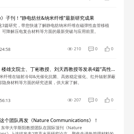
ure》子刊！“静电纺丝&纳米纤维”最新研究成果
这3篇研究，带您快速了解静电纺纳米纤维在磁弹性血管移植
、可降解压电复合材料等方面的最新突破与应用前景。
210
0
0
24:58
朱美芳院士、楼雄文院士、丁彬教授、刘天西教授等发表4篇“高性能纤维”顶刊文章！
纳米纤维在辐射冷却&光催化抗菌、高效稳定催化、红外辐射屏蔽
容隐身材料等方面的研究进展，供大家了解。
207
0
0
56:13
这个团队再发《Nature Communications》！
内，东华大学斯阳教授团队在国际顶刊《Nature
cations》上连续发表2篇高水平研究论文，聚焦先进热管理材料的