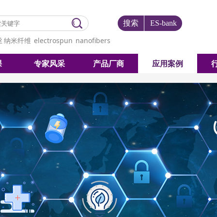
搜索
ES-bank
丝
纳米纤维
electrospun
nanofibers
课
专家风采
产品厂商
应用案例