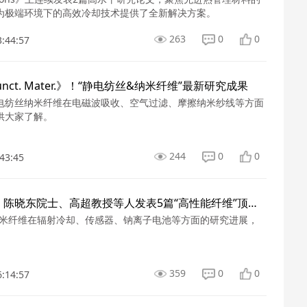
为极端环境下的高效冷却技术提供了全新解决方案。
263
0
0
3:44:57
Funct. Mater.》！“静电纺丝&纳米纤维”最新研究成果
电纺丝纳米纤维在电磁波吸收、空气过滤、摩擦纳米纱线等方面
供大家了解。
244
0
0
43:45
朱美芳院士、陈晓东院士、高超教授等人发表5篇“高性能纤维”顶刊文章！
纳米纤维在辐射冷却、传感器、钠离子电池等方面的研究进展，
359
0
0
6:14:57