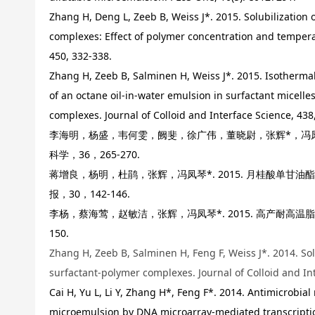
Zhang H, Deng L, Zeeb B, Weiss J*. 2015. Solubilization 
complexes: Effect of polymer concentration and temperat
450, 332-338.
Zhang H, Zeeb B, Salminen H, Weiss J*. 2015. Isothermal t
of an octane oil-in-water emulsion in surfactant micell
complexes. Journal of Colloid and Interface Science, 438,
李海明，杨盛，韦何雯，阙斐，徐广伟，董晓尉，张辉*，冯凤琴. 2
科学，36，265-270.
蒋增良，杨明，杜鹃，张辉，冯凤琴*. 2015. 月桂酸单甘
报，30，142-146.
李杨，蔡海莺，赵敏洁，张辉，冯凤琴*. 2015. 高产耐高温脂
150.
Zhang H, Zeeb B, Salminen H, Feng F, Weiss J*. 2014. Solu
surfactant-polymer complexes. Journal of Colloid and Int
Cai H, Yu L, Li Y, Zhang H*, Feng F*. 2014. Antimicrobial
microemulsion by DNA microarray-mediated transcriptio