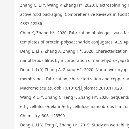
Zhang C, Li Y, Wang P, Zhang H*. 2020. Electrospinning o
active food packaging. Comprehensive Reviews in Food 
4337.12536
Chen K, Zhang H*. 2020. Fabrication of oleogels via a fa
templates of protein-polysaccharide conjugates. ACS App
Deng L, Li Y, Zhang A, Zhang H*. 2020.
Characterization 
nanofibrous
films by incorporation of nano-hydroxyapat
Deng L, Li Y, Zhang A, Zhang H*. 2020. Nano-hydroxyapa
membranes: Fabrication, characterization and copper ads
Macromolecules,
doi: 10.1016/j.ijbiomac.2019.11.029
Wang P, Li Y, Zhang C, Feng F, Zhang H*. 2020. Sequentia
ethylcellulose/gelatin/ethylcellulose nanofibrous film f
Chemistry, 308, 125599.
Deng L, Li Y, Feng F, Zhang H*. 2019. Study on wettabili