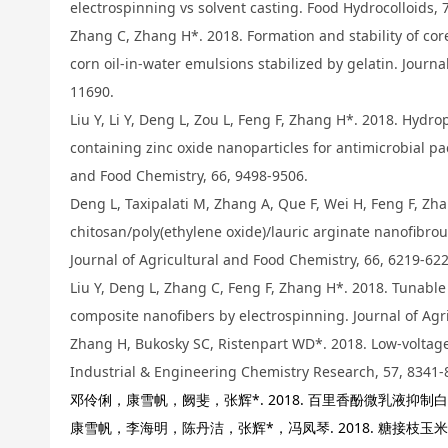
electrospinning vs solvent casting. Food Hydrocolloids, 
Zhang C, Zhang H*. 2018. Formation and stability of core
corn oil-in-water emulsions stabilized by gelatin. Journa
11690.
Liu Y, Li Y, Deng L, Zou L, Feng F, Zhang H*. 2018. Hydro
containing zinc oxide nanoparticles for antimicrobial pa
and Food Chemistry, 66, 9498-9506.
Deng L, Taxipalati M, Zhang A, Que F, Wei H, Feng F, Zh
chitosan/poly(ethylene oxide)/lauric arginate nanofibrou
Journal of Agricultural and Food Chemistry, 66, 6219-622
Liu Y, Deng L, Zhang C, Feng F, Zhang H*. 2018. Tunable 
composite nanofibers by electrospinning. Journal of Agr
Zhang H, Bukosky SC, Ristenpart WD*. 2018. Low-voltage e
Industrial & Engineering Chemistry Research, 57, 8341-
邓伶俐，康雪帆，阙斐，张辉*. 2018. 百里香酚微乳液抑制白
康雪帆，李海明，陈丹洁，张辉*，冯凤琴. 2018. 糖接枝玉米醇