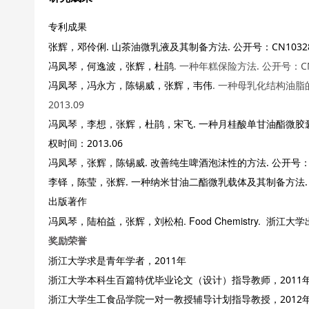
专利成果
张辉，邓伶俐. 山茶油微乳液及其制备方法. 公开号：CN1032838
冯凤琴，何逸波，张辉，杜鹃
.
一种年糕保险方法
.
公开号：
C
冯凤琴，冯永方，陈锡威，张辉，韦伟
.
一种母乳化结构油脂
2013.09
冯凤琴，李想，张辉，杜鹃，宋飞. 一种月桂酸单甘油酯微胶囊及其
权时间：2013.06
冯凤琴，张辉，陈锡威. 改善纯生啤酒泡沫性的方法. 公开号：CN10
李铎，陈莹，张辉. 一种纳米甘油二酯微乳载体及其制备方法. 公开号：
出版著作
冯凤琴，陆柏益，张辉，刘松柏. Food Chemistry. 浙江大学出
奖励荣誉
浙江大学求是青年学者，2011年
浙
江大学本科生百篇特优毕
业论文（设计）指导教师，2011
浙江大学生工食品学院一对一教授辅导计划指导教授，2012