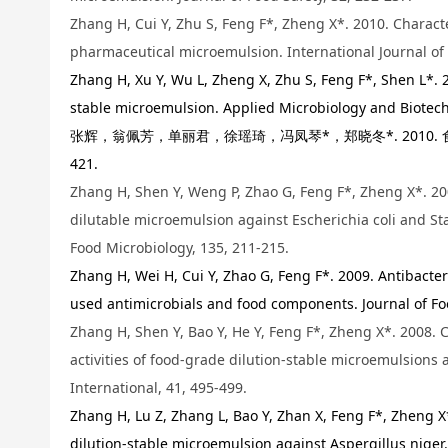
Zhang H, Cui Y, Zhu S, Feng F*, Zheng X*. 2010. Characte
pharmaceutical microemulsion. International Journal of
Zhang H, Xu Y, Wu L, Zheng X, Zhu S, Feng F*, Shen L*. 20
stable microemulsion. Applied Microbiology and Biotech
张辉，翁佩芳，单丽君，徐瑶琦，冯凤琴*，郑晓冬*. 2010. 
421.
Zhang H, Shen Y, Weng P, Zhao G, Feng F*, Zheng X*. 2009
dilutable microemulsion against Escherichia coli and St
Food Microbiology, 135, 211-215.
Zhang H, Wei H, Cui Y, Zhao G, Feng F*. 2009. Antibacte
used antimicrobials and food components. Journal of F
Zhang H, Shen Y, Bao Y, He Y, Feng F*, Zheng X*. 2008. C
activities of food-grade dilution-stable microemulsions 
International, 41, 495-499.
Zhang H, Lu Z, Zhang L, Bao Y, Zhan X, Feng F*, Zheng X*
dilution-stable microemulsion against Aspergillus niger.