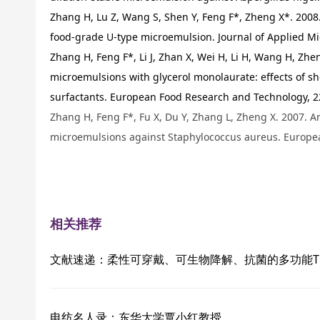
Zhang H, Lu Z, Wang S, Shen Y, Feng F*, Zheng X*. 2008
food-grade U-type microemulsion. Journal of Applied Mi
Zhang H, Feng F*, Li J, Zhan X, Wei H, Li H, Wang H, Zhe
microemulsions with glycerol monolaurate: effects of sho
surfactants. European Food Research and Technology, 2
Zhang H, Feng F*, Fu X, Du Y, Zhang L, Zheng X. 2007. A
microemulsions against Staphylococcus aureus. Europe
相关推荐
文献速递：柔性可穿戴、可生物降解、抗菌的多功能Ti3C2T
电纺名人录：东华大学覃小红教授