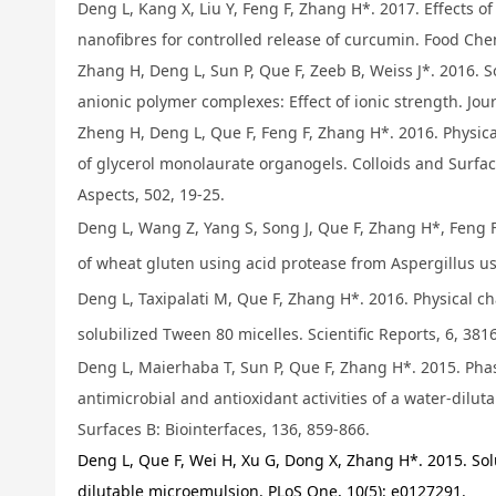
Deng L,
Kang X, Liu Y, Feng F,
Zhang H*. 2017. Effects of
nanofibres for controlled release of curcumin. Food Chem
Zhang H, Deng L, Sun P, Que F, Zeeb B, Weiss J*. 2016. So
anionic polymer complexes: Effect of ionic strength. Jour
Zheng H, Deng L, Que F, Feng F, Zhang H*. 2016. Physica
of glycerol monolaurate organogels. Colloids and Surfa
Aspects, 502, 19-25.
Deng L, Wang Z, Yang S, Song J, Que F, Zhang H*, Feng 
of wheat gluten using acid protease from Aspergillus u
Deng L, Taxipalati M, Que F, Zhang H*. 2016. Physical ch
solubilized Tween 80 micelles. Scientific Reports, 6, 381
Deng L, Maierhaba T, Sun P, Que F, Zhang H*. 2015. Phas
antimicrobial and antioxidant activities of a water-dilu
Surfaces B: Biointerfaces, 136, 859-866.
Deng L, Que F, Wei H, Xu G, Dong X, Zhang H*. 2015. Solu
dilutable microemulsion. PLoS One, 10(5): e0127291.