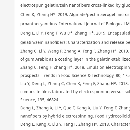
electrospun gelatin/zein nanofibers cross-linked by gluc
Chen K, Zhang H*. 2019. Alginate/pectin aerogel microsp
proanthocyanidins. International Journal of Biological 
Deng L, Li Y, Feng F, Wu D*, Zhang H*. 2019. Encapsulati
gelatin/zein nanofibers: Characterization and release be
Zhang C, Li Y, Wang P, Zhang A, Feng F, Zhang H*. 2019. 
of gum Arabic as a coating layer in the gelatin-stabilize
Zhang C,
Feng F, Zhang H*. 2018.
Emulsion electrospinn
prospects. Trends in Food Science & Technology, 80, 175
Liu Y, Deng L, Zhang C, Chen K, Feng F, Zhang H*. 2018.
composite films fabricated by electrospinning versus sol
Science, 135, 46824.
Deng L, Zhang X, Li Y, Que F, Kang X, Liu Y, Feng F, Zhan
nanofibers by hybrid electrospinning. Food Hydrocolloids
Deng L, Kang X, Liu Y, Feng F, Zhang H*. 2018. Characteri