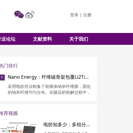
登录
|
注册
行业论坛
文献资料
关于我们
热门排行
Nano Energy：纤维碳骨架包覆Li2TiSiO5纳米颗粒实现快速稳定锂存储
1
采用电纺丝法制备了前驱体纳米纤维膜，固化
的纳米纤维均匀分布。在随后的热解过程中，
PVP被碳化成相互连接的3D碳骨架，纳米纤维
形态得到了很好的保存。
推荐视频
电纺知多少：多组分纤维的制备方法 —共混静电纺丝