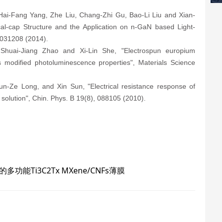
Hai-Fang Yang, Zhe Liu, Chang-Zhi Gu, Bao-Li Liu and Xian-
l-cap Structure and the Application on n-GaN based Light-
, 031208 (2014).
Shuai-Jiang Zhao and Xi-Lin She, "Electrospun europium
 modified photoluminescence properties", Materials Science
n-Ze Long, and Xin Sun, "Electrical resistance response of
id solution", Chin. Phys. B 19(8), 088105 (2010).
Ti3C2Tx MXene/CNFs薄膜