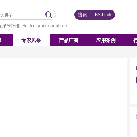
搜索
ES-bank
丝
纳米纤维
electrospun
nanofibers
课
专家风采
产品厂商
应用案例