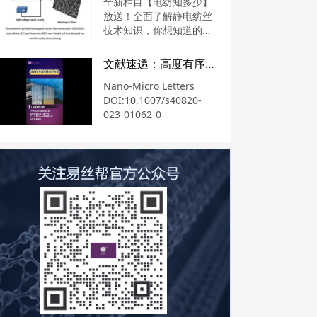
全新栏目【电纺知多少】
放送！全面了解静电纺丝
技术知识，你想知道的都
在这里！
文献速递：高度有序热塑性聚氨酯芳纶纳米纤维导电泡沫用于压阻传感和电磁干扰屏蔽
Nano-Micro Letters
DOI:10.1007/s40820-
023-01062-0