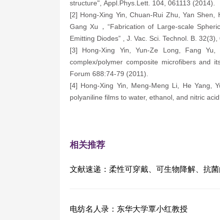
structure", Appl.Phys.Lett. 104, 061113 (2014).
[2] Hong-Xing Yin, Chuan-Rui Zhu, Yan Shen, 
Gang Xu，“Fabrication of Large-scale Spherica
Emitting Diodes” , J. Vac. Sci. Technol. B. 32(3)
[3] Hong-Xing Yin, Yun-Ze Long, Fang Yu, 
complex/polymer composite microfibers and its
Forum 688:74-79 (2011).
[4] Hong-Xing Yin, Meng-Meng Li, He Yang, Yu
polyaniline films to water, ethanol, and nitric ac
相关推荐
文献速递：柔性可穿戴、可生物降解、抗菌的多功能
电纺名人录：东华大学覃小红教授