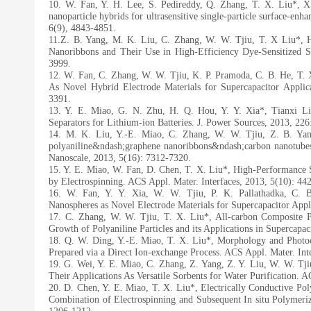
10. W. Fan, Y. H. Lee, S. Pedireddy, Q. Zhang, T. X. Liu*, X.
nanoparticle hybrids for ultrasensitive single-particle surface-e
6(9), 4843-4851.
11.Z. B. Yang, M. K. Liu, C. Zhang, W. W. Tjiu, T. X Liu*, 
Nanoribbons and Their Use in High-Efficiency Dye-Sensitized S
3999.
12. W. Fan, C. Zhang, W. W. Tjiu, K. P. Pramoda, C. B. He, T.
As Novel Hybrid Electrode Materials for Supercapacitor Applica
3391.
13. Y. E. Miao, G. N. Zhu, H. Q. Hou, Y. Y. Xia*, Tianxi L
Separators for Lithium-ion Batteries. J. Power Sources, 2013, 226
14. M. K. Liu, Y.-E. Miao, C. Zhang, W. W. Tjiu, Z. B. Yang
polyaniline&ndash;graphene nanoribbons&ndash;carbon nanotubes as
Nanoscale, 2013, 5(16): 7312-7320.
15. Y. E. Miao, W. Fan, D. Chen, T. X. Liu*, High-Performance 
by Electrospinning. ACS Appl. Mater. Interfaces, 2013, 5(10): 44
16. W. Fan, Y. Y. Xia, W. W. Tjiu, P. K. Pallathadka, C. 
Nanospheres as Novel Electrode Materials for Supercapacitor Appl
17. C. Zhang, W. W. Tjiu, T. X. Liu*, All-carbon Composite Pa
Growth of Polyaniline Particles and its Applications in Supercap
18. Q. W. Ding, Y.-E. Miao, T. X. Liu*, Morphology and Photoca
Prepared via a Direct Ion-exchange Process. ACS Appl. Mater. Int
19. G. Wei, Y. E. Miao, C. Zhang, Z. Yang, Z. Y. Liu, W. W. Tj
Their Applications As Versatile Sorbents for Water Purification. 
20. D. Chen, Y. E. Miao, T. X. Liu*, Electrically Conductive Po
Combination of Electrospinning and Subsequent In situ Polymeriz