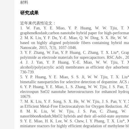
材料
研究成果
近年来代表性论文：
1. W. Fan, Y. E. Miao, Y. P. Huang, W. W. Tjiu, T. X. 
graphene&ndash;carbon nanotube hybrid paper for high-performan
2. M. K. Liu, Y. F. Du, Y.-E. Miao, Q. W. Ding, S. X. He, W. W. T
based on highly aligned polyimide fibers containing hybrid ma
Nanoscale, 2015, 7(3), 1037-1046.
3. Y. F. Zhang, W. Fan, Y. P. Huang, C. Zhang, T. X. Liu*, Grap
polyimide as electrode materials for supercapacitors. RSC Adv., 2
4. J. J. Yan, Y. P. Huang, Y.-E. Miao, W. W. Tjiu, T. X.
alcohol)/poly(acrylic acid) membranes as efficient dye adsorbent
730-739.
5. Y. P. Huang, Y. E. Miao, S. S. Ji, W. W. Tjiu, T. X. Liu*
bimetallic nanoparticles for selective detection of dopamine. ACS
6. Y. P. Huang, Y. E. Miao, L. S. Zhang, W. W. Tjiu, J. S. Pan, 
electrospun SnO2 nanotube heterostructures for enhanced hydrog
10679.
7. M. K. Liu, Y. F. Song, S. X. He, W. W. Tjiu, J. S. Pan, Y. Y
as Efficient Metal-Free Electrocatalysts for Oxygen Reduction. A
8. M. K. Liu, W. W. Tjiu, J. S. Pan, C. Zhang, W. Ga
nanoribbon&ndash;MnO2 hybrids and their all-solid-state asymmet
9. Y. E. Miao, H. K. Lee, W. S. Chew, I. Y. Phang, T. X. Liu*, X
miniature reactors for highly efficient degradation of methylen