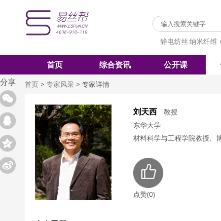
静电纺丝
纳米纤维
首页
综合资讯
公开课
分享
首页
>
专家风采
>
专家详情
刘天西
教授
东华大学
材料科学与工程学院教授、
点赞(0)