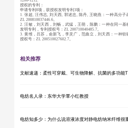
1206-1212.
授权的专利：
申请专利
8
项，获授权发明专利
3
项：
1.
张超
,
汪伟志
,
刘天西
,
郭述忠
,
陈丹
,
王晓燕：一种高分子
ZL 200810037446.6
。
2.
汪敏，刘天西，刘畅，武猛，王萌，陈鹏：一种在同一基
发明专利，专利授权号：
ZL 200710040485.7
。
3.
黄维，吕苏，俞新飞，李灵广，范曲立，刘天西：一种软
授权号：
ZL 200510027602.7
。
相关推荐
文献速递：柔性可穿戴、可生物降解、抗菌的多功能Ti3C2T
电纺名人录：东华大学覃小红教授
电纺知多少：为什么说溶液浓度对静电纺纳米纤维很