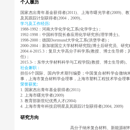
个人履历
国家杰出青年基金获得者
(2011)、上海市曙光学者
(2009)
、教
及其跟踪计划获得者
(2004
，
2009)
。
:
学习及工作经历
1988-1992：河南大学化学化工系
(
化学学士
)
；
1992-1998：中国科学院长春应用化学研究所
(
理学博士
)
。
1998-2000：德国
Dortmund
大学化工系
(
洪堡学者
)
；
2000-2004：新加坡国立大学材料研究院
(
博士后研究员、研究
2004.4-2015.3：复旦大学高分子科学系
(
教授、博士生导师；
任
)
；
2015.3-：东华大学材料科学与工程学院
(
教授、博士生导师
)
。
社会兼职：
担任
6个国际、国内学术期刊编委；中国复合材料学会微纳
事，上海市复合材料学会理事，上海市塑料工程技术学会理事
:
荣誉获奖
1. 国家杰出青年基金获得者
(2011)
2. 上海市曙光学者
(2009)
3. 教育部新世纪优秀人才
(2004)
4. 上海市青年科技启明星及其跟踪计划获得者
(2004, 2009)
研究方向
高分子纳米复合材料、新能源材料与器件、有