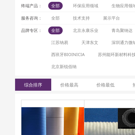
终端产品：
全部
环保应用领域
生物应用领
服务咨询：
全部
技术支持
展示平台
品牌专区：
全部
北京永康乐业
青岛聚纳达
江苏纳易
天津东文
深圳通力微
西班牙BIOINICIA
苏州能环新材料科
北京新锐佰纳
综合排序
价格最高
价格最低