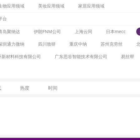
生物应用领域
美妆应用领域
家居应用领域
平台
青岛聚纳达
伊朗FNM公司
上海云同
日本mecc
深圳通力微纳
四川致研
重庆中纳
苏州克劳丝
环新材料科技有限公司
广东思谷智能技术有限公司
易丝帮
低
热度
时间