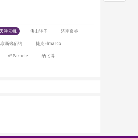
天津云帆
佛山轻子
济南良睿
北京新锐佰纳
捷克Elmarco
VSParticle
纳飞博