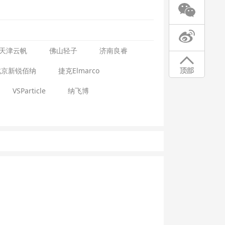
天津云帆
佛山轻子
济南良睿
北京新锐佰纳
捷克Elmarco
VSParticle
纳飞博