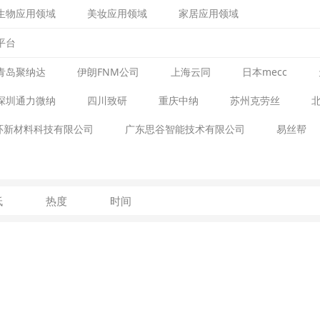
生物应用领域
美妆应用领域
家居应用领域
平台
青岛聚纳达
伊朗FNM公司
上海云同
日本mecc
深圳通力微纳
四川致研
重庆中纳
苏州克劳丝
环新材料科技有限公司
广东思谷智能技术有限公司
易丝帮
低
热度
时间