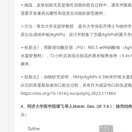
➣挑战：皮肤创面尤其是慢性创面的愈合过程中，通常伴随着
需要开发兼具抗菌性和促愈合功能的新型敷料。
➣方法：青岛大学吴韶华教授、嘉兴大学张彩丹博士与德州学
原位合成纳米银(AgNPs)，设计并制备了负载AgNPs的聚天冬
➣创新点1：用聚琥珀酰亚胺（PSI）和0.5 wt%硝酸银（AgN
水凝胶敷料），72小时后表现出较高的累积银释放率（9.4±1.1%
菌率。
➣创新点2：动物研究表明，PAHy/AgNPs-0.5纳米纤
白沉积来显着加速伤口愈合过程，具有作为感染伤口的先进敷
https://doi.org/10.1016/j.eurpolymj.2023.111863
4、同济大学医学院谭飞等人Mater. Des. (IF 7.6 )：
次）