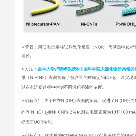
➣背景：用低电位亲核试剂氧化反应（NOR）代替高电位析
途径。
➣方法：
吉林大学卢晓峰教授&中国科学院大连化物所高铭滨
维（Ni-CNF）表面制备了低含量的Pt锚定Ni(OH)
，以实现
2
过在电沉积过程中控制不同沉积溶液的浓度。
➣创新点1：由于Pt在Ni(OH)
表面的负载，促进了Ni(OH)
向
2
2
的Pt-Ni (OH)
@Ni-CNFs-2催化剂在电流密度为10和100 mA
2
提高了UOR性能。
➣创新点2：优化后的Pt@Ni-CNFs-2催化剂具有优异的HER活性，