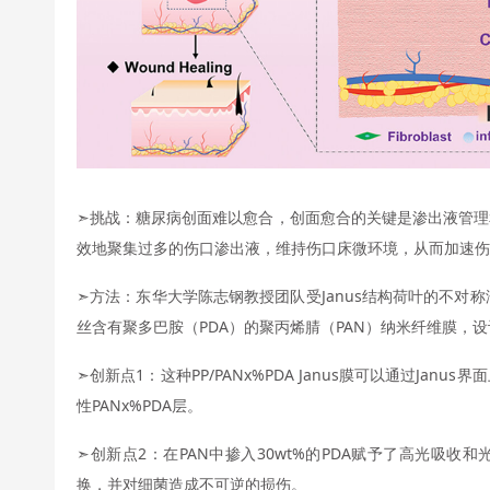
➣挑战：糖尿病创面难以愈合，创面愈合的关键是渗出液管理
效地聚集过多的伤口渗出液，维持伤口床微环境，从而加速伤
➣方法：东华大学陈志钢教授团队受Janus结构荷叶的不对
丝含有聚多巴胺（PDA）的聚丙烯腈（PAN）纳米纤维膜，设计
➣创新点1：这种PP/PANx%PDA Janus膜可以通过Janu
性PANx%PDA层。
➣创新点2：在PAN中掺入30wt%的PDA赋予了高光吸
换，并对细菌造成不可逆的损伤。