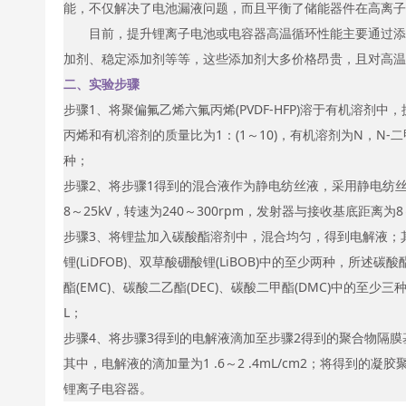
能，不仅解决了电池漏液问题，而且平衡了储能器件在高离子
目前，提升锂离子电池或电容器高温循环性能主要通过添
加剂、稳定添加剂等等，这些添加剂大多价格昂贵，且对高温
二、实验步骤
步骤1、将聚偏氟乙烯六氟丙烯(PVDF-HFP)溶于有机溶
丙烯和有机溶剂的质量比为1：(1～10)，有机溶剂为N，N
种；
步骤2、将步骤1得到的混合液作为静电纺丝液，采用静电纺
8～25kV，转速为240～300rpm，发射器与接收基底距离为8～1
步骤3、将锂盐加入碳酸酯溶剂中，混合均匀，得到电解液；其中
锂(LiDFOB)、双草酸硼酸锂(LiBOB)中的至少两种，所述碳
酯(EMC)、碳酸二乙酯(DEC)、碳酸二甲酯(DMC)中的至少三种
L；
步骤4、将步骤3得到的电解液滴加至步骤2得到的聚合物隔
其中，电解液的滴加量为1 .6～2 .4mL/cm2；将得到
锂离子电容器。