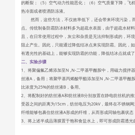
的断裂；（5）空气动力性能恶化；（6）空气质量下降，飞
热冷面或者喷洒防冻液。
然而，这些方法，不仅效率低下，还会带来环境污染，
点。传统制备防霜防冰材料多为超疏水表面，由于超疏水材料
且，在日常使用过程中，灰尘和杂质是无法抑制形成的，环境
阻止产生。因此，只能通过降低结冰点来实现防霜。因此，如
有透光性的基础上，能够实现防霜的功能，降低结冰点就成了
二、实验步骤
1、将聚偏氟乙烯添加至N ,N-二甲基甲酰胺中，用磁力搅拌
丝液A，备用；将聚甲基丙烯酸甲酯添加至N ,N-二甲基甲
比浓度为25%的纺丝液B，备用。
2、将配制好的纺丝液A和纺丝液B分别放置在静电纺丝机的推
受器之间的距离为15cm，纺丝电压为20kV，最终在不锈
纤维能够包裹住纺丝液A形成的纤维，从而形成同轴包裹状态
3、将上述半成品薄膜置于饱和食盐水上，即可形成防霜透光