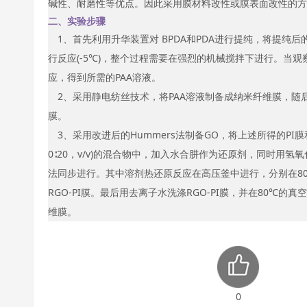
碱性、耐磨性等优点。因此采用膜材料改性或膜表面改性的方
二、实验步骤
1、首先利用升华装置对 BPDA和PDA进行提纯，将提纯
行反应(-5℃)，整个过程需要在强烈的机械搅拌下进行。当
应，得到所需的PAA溶液。
2、采用静电纺丝技术，将PAA溶液制备成纳米纤维膜，随
膜。
3、采用改进后的Hummers法制备GO，将上述所得的PI膜和GO分
0∶20，v/v)的混合物中，加入水合肼作为还原剂，同时用
法同步进行。其中溶剂热还原反应在高压釜中进行，分别在80℃
RGO-PI膜。最后用去离子水洗涤RGO-PI膜，并在80℃的
维膜。
0