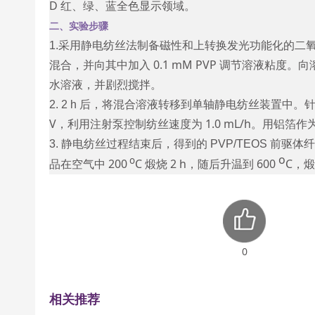
D
红、绿、蓝全色显示领域。
二、实验步骤
1.采用静电纺丝法制备磁性和上转换发光功能化的二氧
混合，并向其中加入
0.1 mM PVP
调节溶液粘度。向
水溶液，并剧烈搅拌。
后，将混合溶液转移到单轴静电纺丝装置中。
2. 2 h
V
，利用注射泵控制纺丝速度为
1.0 mL/h
。用铝箔作
静电纺丝过程结束后，得到的
前驱体
3.
PVP/TEOS
o
o
品在空气中
200
C
煅烧
2 h
，随后升温到
600
C，
0
相关推荐