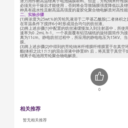
潜力用作耐高温锂离子电池隔膜材料。但是，芳纶纳米纤维膜
必须充分干燥后才能使用，否则将会导致隔膜强度降低以及锂
种具有疏水性且耐高温高强度的凝胶化聚合物电解质对高性能
二、实验步骤
(1)将浓度为25wt％的芳纶乳液溶于二甲基乙酰胺(二者体积之
在常温条件下搅拌6小时形成混合均匀的纺丝液。
(2)将上述步骤(1)中配置的纺丝液缓慢加入到注射器中，所使
速率为0 .2mL h-1。一个表面覆有铝箔锡纸的旋转圆筒
离为11cm。静电纺丝过程中，所应用的静电电压为15KV
膜。
(3)将上述步骤(2)中得到的芳纶纳米纤维膜纤维膜置于在真
酯(体积之比1∶1∶1)的混合溶液中静置8h 后，将其置于真空
锂离子电池用芳纶聚合物电解质。
0
相关推荐
暂无相关推荐