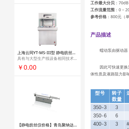
工作最大分贝
：70dB
工作流量范围
：0 – 
参考价格
：800元（
产品描述
蠕动泵由驱动器
上海云同YT-MS-III型 静电纺丝实验室设备纳米纤维科研单位实验室设备仪器
具有与大型生产线设备相同技术的螺旋无针纺纳米 纤维发生系统。该设备采用两个螺杆作为纺丝电极进行纺丝，可方便快捷的调节两个纺 丝电极的间距，以及与接收极的间距。
￥0.00
因此可快速更换
体性质及液路阻力影
【静电纺丝仪价格】青岛聚纳达纳手持式纳米纤维静电纺丝仪画个小型便携型教学科普学校科研医疗多功能实验室电纺丝设备HHE-1