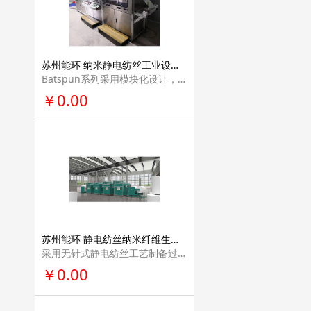
苏州能环 纳米静电纺丝工业设备材料生产线产业化解决方案能源电池材料领域专业量产设备Batspun系列
Batspun系列采用模块化设计，扩展性强，可根 据客户需求定制产能；兼容性高，可根据客户需求定制多种配件用于环境控制，多组分 纺丝等。
￥0.00
苏州能环 静电纺丝纳米纤维生产线产业化解决方案流水线量产设备Filspun系列
采用无针式静电纺丝工艺制备过滤材料的专业 量产设备。其具有多个非针式的静电纺丝发射极，保证了纳米纤维丝在基底上分布均匀 的同时还提供了较大的产能。
￥0.00