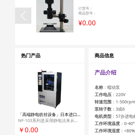
订货号：
商品型号：
¥0.00
热门产品
商品信息
产品介绍
名称
：蠕动泵
工作电压
：220V
转速范围
：1-500rp
泵转子数
：3或6
「高端静电纺丝设备」日本进口MECC纳米静电纺丝机NF-103高端高校纳米纤维静电纺丝科研单位实验室设备
电机类型
：57步进电
NF-103系列是采用静电法来从事纳米纤维纺织的高端机型。 可升级，并具有世界 上最先进纳米纤维纺丝技术的设备。
工作环境温度
：0-40°
￥0.00
工作环境湿度
：<80%