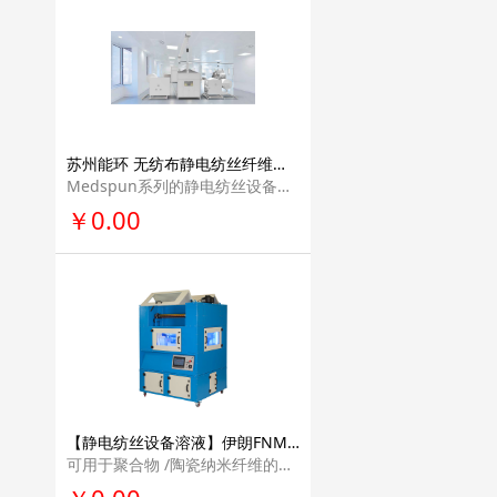
苏州能环 无纺布静电纺丝纤维设备装置材料价格 生产线产业化解决方案专业量产设备Medspun系列
Medspun系列的静电纺丝设备是针对医用材料的专业量产设备。其针对血管支架，生 物敷料和组织工程提供了不同的接收器，同时其兼容多针式，同轴针式，非针式纺丝发 射极适用于多种静电纺丝原料。
￥0.00
【静电纺丝设备溶液】伊朗FNM公司进口吹喷式中试级台式静电纺丝机设备科研教学研发电纺丝设备NFL60RB
可用于聚合物 /陶瓷纳米纤维的中试级生产，应用领域广泛。采用这种设备，可以进行中式级的不同基材的纳米纤维涂层。