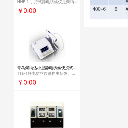
HHE-1 手持式静电纺丝仪是聚纳达科技有限公司研发制作，专用于实验室的便携手持 装置，其大小等同于手机，小巧轻便，方便携带，可用于静电纺丝前期实验、课堂演示 或学生创新性试验，还可应用于伤口敷料制备，能及时对伤口进行保护。
￥0.00
青岛聚纳达小型静电纺丝便携式轻型纳米纤维仪器学校教学用医疗美容科研单位实验室电纺丝设备TTE-1
TTE-1静电纺丝仪是自主研发、生产的实验设备，主要用于科研领域实现静电纺丝制 备微纳米纤维。设备具有很好的便携性、整体性、可控性，同时加入了静电安全防 护、人体工程学等设计，在使用过程中具有安全、高效、灵活等特点。
￥0.00