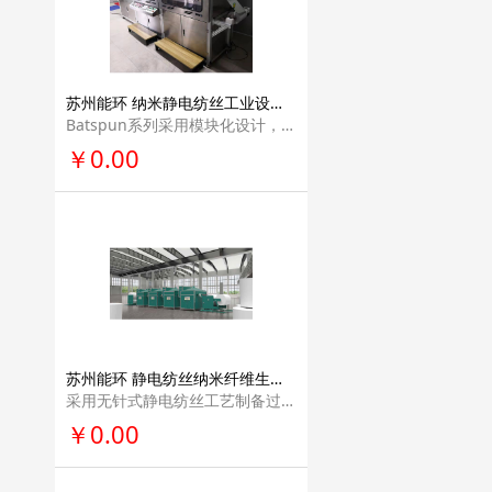
苏州能环 纳米静电纺丝工业设备材料生产线产业化解决方案能源电池材料领域专业量产设备Batspun系列
Batspun系列采用模块化设计，扩展性强，可根 据客户需求定制产能；兼容性高，可根据客户需求定制多种配件用于环境控制，多组分 纺丝等。
￥0.00
苏州能环 静电纺丝纳米纤维生产线产业化解决方案流水线量产设备Filspun系列
采用无针式静电纺丝工艺制备过滤材料的专业 量产设备。其具有多个非针式的静电纺丝发射极，保证了纳米纤维丝在基底上分布均匀 的同时还提供了较大的产能。
￥0.00