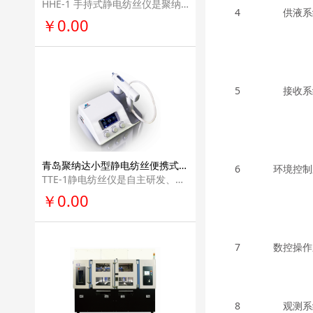
HHE-1 手持式静电纺丝仪是聚纳达科技有限公司研发制作，专用于实验室的便携手持 装置，其大小等同于手机，小巧轻便，方便携带，可用于静电纺丝前期实验、课堂演示 或学生创新性试验，还可应用于伤口敷料制备，能及时对伤口进行保护。
4
供液
系
￥0.00
5
接收
系
青岛聚纳达小型静电纺丝便携式轻型纳米纤维仪器学校教学用医疗美容科研单位实验室电纺丝设备TTE-1
6
环境控制
TTE-1静电纺丝仪是自主研发、生产的实验设备，主要用于科研领域实现静电纺丝制 备微纳米纤维。设备具有很好的便携性、整体性、可控性，同时加入了静电安全防 护、人体工程学等设计，在使用过程中具有安全、高效、灵活等特点。
￥0.00
7
数控操作
8
观测系