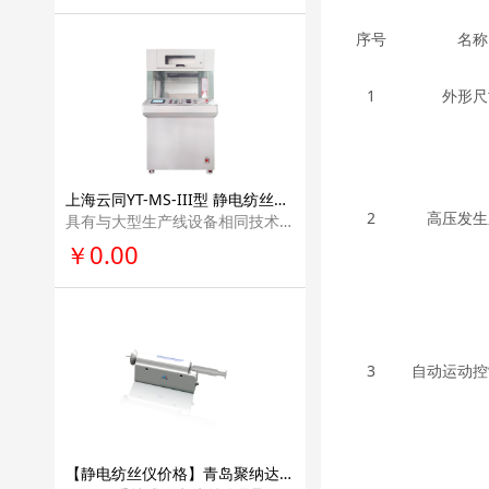
序号
名称
1
外形尺
上海云同YT-MS-III型 静电纺丝实验室设备纳米纤维科研单位实验室设备仪器
2
高压发生
具有与大型生产线设备相同技术的螺旋无针纺纳米 纤维发生系统。该设备采用两个螺杆作为纺丝电极进行纺丝，可方便快捷的调节两个纺 丝电极的间距，以及与接收极的间距。
￥0.00
3
自动运动控
【静电纺丝仪价格】青岛聚纳达纳手持式纳米纤维静电纺丝仪画个小型便携型教学科普学校科研医疗多功能实验室电纺丝设备HHE-1