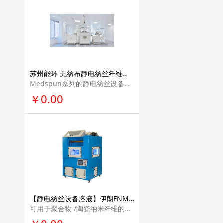
苏州能环 无纺布静电纺丝纤维设备装置材料价格 生产线产业化解决方案专业量产设备Medspun系列
Medspun系列的静电纺丝设备是针对医用材料的专业量产设备。其针对血管支架，生 物敷料和组织工程提供了不同的接收器，同时其兼容多针式，同轴针式，非针式纺丝发 射极适用于多种静电纺丝原料。
￥0.00
【静电纺丝设备溶液】伊朗FNM公司进口吹喷式中试级台式静电纺丝机设备科研教学研发电纺丝设备NFL60RB
可用于聚合物 /陶瓷纳米纤维的中试级生产，应用领域广泛。采用这种设备，可以进行中式级的不同基材的纳米纤维涂层。