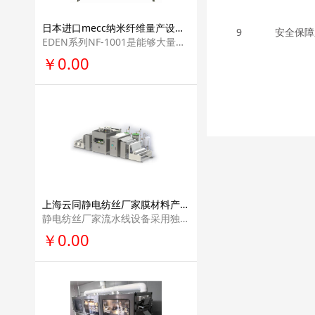
日本进口mecc纳米纤维量产设备企业研发机构研发设备纳米纤维生产线产业化解决方案NF-1001
9
安全保障
EDEN系列NF-1001是能够大量生产纳米纤维无纺布的设备。使用本公司的实验用 设备取得的参数（纺丝条件），可以直接利用在本装置上。纺丝出的纤维质量基本 相同！
￥0.00
上海云同静电纺丝厂家膜材料产业化设备纳米纤维生产线产业化解决方案企业研发机构研发设备YT-MC-I型
静电纺丝厂家流水线设备采用独特的无针纤维发生工艺，无原料堵塞，并且保 证了纳米纤维直径的均匀性。
￥0.00