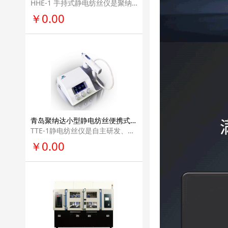
HHE-1 手持式静电纺丝仪是聚纳达科技有限公司研发制作，专用于实验室的便携手持 装置，其大小等同于手机，小巧轻便，方便携带，可用于静电纺丝前期实验、课堂演示 或学生创新性试验，还可应用于伤口敷料制备，能及时对伤口进行保护。
￥0.00
青岛聚纳达小型静电纺丝便携式轻型纳米纤维仪器学校教学用医疗美容科研单位实验室电纺丝设备TTE-1
TTE-1静电纺丝仪是自主研发、生产的实验设备，主要用于科研领域实现静电纺丝制 备微纳米纤维。设备具有很好的便携性、整体性、可控性，同时加入了静电安全防 护、人体工程学等设计，在使用过程中具有安全、高效、灵活等特点。
￥0.00