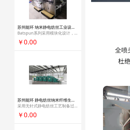
苏州能环 纳米静电纺丝工业设备材料生产线产业化解决方案能源电池材料领域专业量产设备Batspun系列
Batspun系列采用模块化设计，扩展性强，可根 据客户需求定制产能；兼容性高，可根据客户需求定制多种配件用于环境控制，多组分 纺丝等。
￥0.00
苏州能环 静电纺丝纳米纤维生产线产业化解决方案流水线量产设备Filspun系列
采用无针式静电纺丝工艺制备过滤材料的专业 量产设备。其具有多个非针式的静电纺丝发射极，保证了纳米纤维丝在基底上分布均匀 的同时还提供了较大的产能。
￥0.00