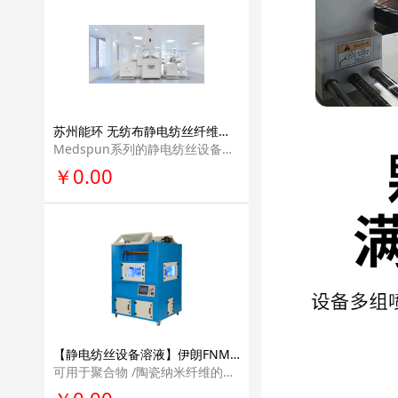
苏州能环 无纺布静电纺丝纤维设备装置材料价格 生产线产业化解决方案专业量产设备Medspun系列
Medspun系列的静电纺丝设备是针对医用材料的专业量产设备。其针对血管支架，生 物敷料和组织工程提供了不同的接收器，同时其兼容多针式，同轴针式，非针式纺丝发 射极适用于多种静电纺丝原料。
￥0.00
【静电纺丝设备溶液】伊朗FNM公司进口吹喷式中试级台式静电纺丝机设备科研教学研发电纺丝设备NFL60RB
可用于聚合物 /陶瓷纳米纤维的中试级生产，应用领域广泛。采用这种设备，可以进行中式级的不同基材的纳米纤维涂层。