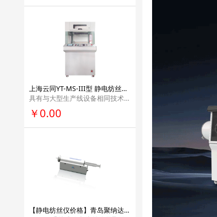
上海云同YT-MS-III型 静电纺丝实验室设备纳米纤维科研单位实验室设备仪器
具有与大型生产线设备相同技术的螺旋无针纺纳米 纤维发生系统。该设备采用两个螺杆作为纺丝电极进行纺丝，可方便快捷的调节两个纺 丝电极的间距，以及与接收极的间距。
￥0.00
【静电纺丝仪价格】青岛聚纳达纳手持式纳米纤维静电纺丝仪画个小型便携型教学科普学校科研医疗多功能实验室电纺丝设备HHE-1