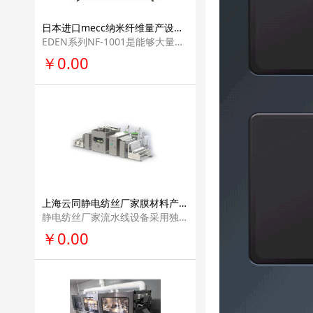
日本进口mecc纳米纤维量产设备企业研发机构研发设备纳米纤维生产线产业化解决方案NF-1001
EDEN系列NF-1001是能够大量生产纳米纤维无纺布的设备。使用本公司的实验用 设备取得的参数（纺丝条件），可以直接利用在本装置上。纺丝出的纤维质量基本 相同！
￥0.00
上海云同静电纺丝厂家膜材料产业化设备纳米纤维生产线产业化解决方案企业研发机构研发设备YT-MC-I型
静电纺丝厂家流水线设备采用独特的无针纤维发生工艺，无原料堵塞，并且保 证了纳米纤维直径的均匀性。
￥0.00