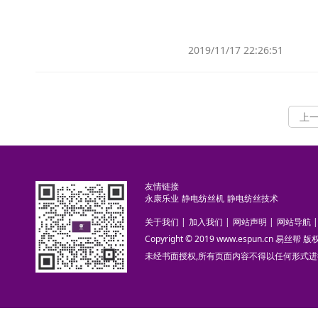
2019/11/17 22:26:51
上
友情链接
永康乐业
静电纺丝机
静电纺丝技术
关于我们
|
加入我们
|
网站声明
|
网站导航
|
Copyright © 2019 www.espun.cn 易丝帮
未经书面授权,所有页面内容不得以任何形式