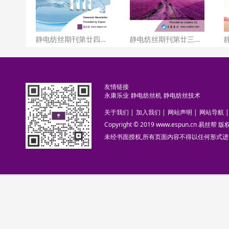
静电纺丝期刊第廿四期/2018-6
静电纺丝期刊第廿三期/2018-3
友情链接
永康乐业
静电纺丝机
静电纺丝技术
关于我们
|
加入我们
|
网站声明
|
网站导航
|
Copyright © 2019 www.espun.cn 易丝帮
未经书面授权,所有页面内容不得以任何形式