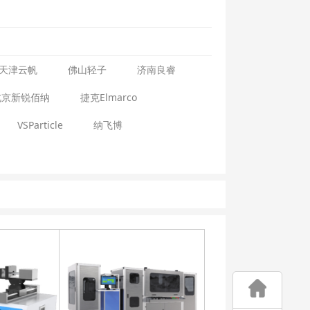
天津云帆
佛山轻子
济南良睿
北京新锐佰纳
捷克Elmarco
VSParticle
纳飞博