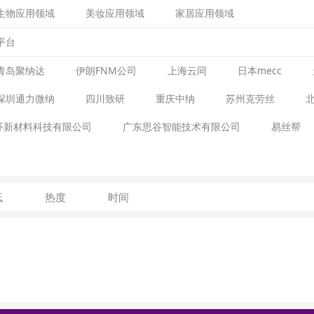
生物应用领域
美妆应用领域
家居应用领域
平台
青岛聚纳达
伊朗FNM公司
上海云同
日本mecc
深圳通力微纳
四川致研
重庆中纳
苏州克劳丝
环新材料科技有限公司
广东思谷智能技术有限公司
易丝帮
低
热度
时间