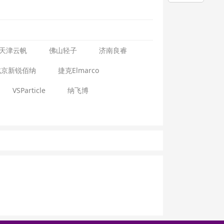
天津云帆
佛山轻子
济南良睿
北京新锐佰纳
捷克Elmarco
VSParticle
纳飞博