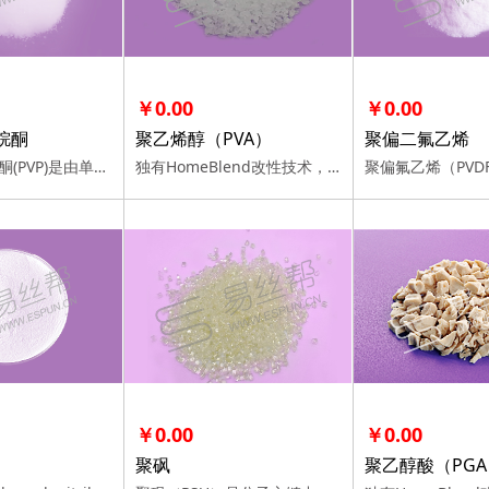
￥0.00
￥0.00
烷酮
聚乙烯醇（PVA）
聚偏二氟乙烯
聚乙烯吡咯烷酮(PVP)是由单体N-乙烯基吡咯烷酮在引发剂作用下聚合而成的一种非离子型高分子化合物。
独有HomeBlend改性技术，100%电纺工艺相容验证，十余年客户信赖，多规格可选。
￥0.00
￥0.00
聚砜
聚乙醇酸（PGA