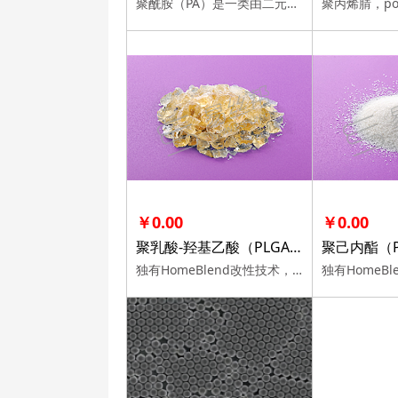
聚酰胺（PA）是一类由二元胺和二元酸通过缩聚反应聚合而成的、大分子链中含有酰胺基因的高分子聚合物制成的塑料的总称。
￥0.00
￥0.00
聚乳酸-羟基乙酸（PLGA）
聚己内酯（P
独有HomeBlend改性技术，100%电纺工艺相容验证，十余年客户信赖，多规格可选。