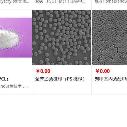
聚丙烯腈，polyacrylonitrile，由单体丙烯腈经自由基聚合反应而得到。
聚砜（PSU）是分子主链中含有砜基(-SO2-)和亚芳基的热塑性树脂，有普通双酚A型PSU（即通常所说的聚砜）、聚芳砜和聚醚砜三种。
￥0.00
￥0.00
CL）
聚苯乙烯微球（PS 微球）
独有HomeBlend改性技术，100%电纺工艺相容验证，十余年客户信赖，多规格可选。