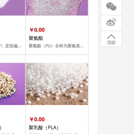
￥0.00
聚氨酯
聚偏氟乙烯（PVDF）是指偏氟乙烯均聚物或者偏氟乙烯与其他少量含氟乙烯基单体的共聚物，化学结构中以C—F化合键结合，这种具有短键性质的结构与H形成稳定的、牢固的结合，因而分子内键能强，表现出良好的耐化学腐蚀性、耐高温性、耐氧化性、耐候性、耐射线辐射性能外，还具有压电性、介电性、热电性等特殊性能。
聚氨酯（PU）全称为聚氨基甲酸酯，是主链上含有重复氨基甲酸酯基团的大分子化合物的统称。
￥0.00
）
聚乳酸（PLA）