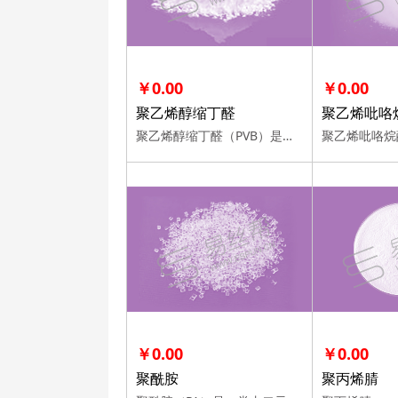
￥0.00
￥0.00
聚乙烯醇缩丁醛
聚乙烯吡咯
聚乙烯醇缩丁醛（PVB）是在酸催化作用下，经正丁醛与聚乙烯醇（PVA）水溶液进行 缩合反应而得到的合成树脂，它是由缩丁醛基、醇羟基、乙酰氧基（醋酸根基）组成的三元共聚体
￥0.00
￥0.00
聚酰胺
聚丙烯腈