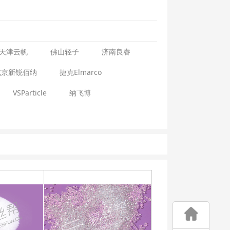
天津云帆
佛山轻子
济南良睿
北京新锐佰纳
捷克Elmarco
VSParticle
纳飞博