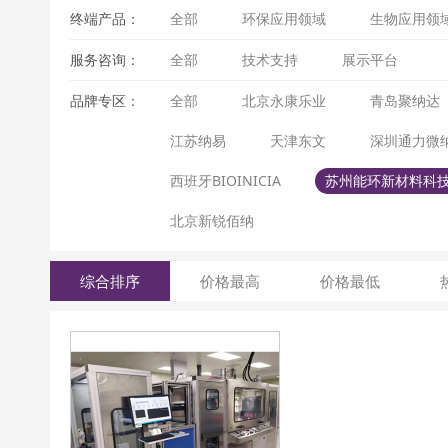
终端产品：
全部
环保应用领域
生物应用领
服务咨询：
全部
技术支持
展示平台
品牌专区：
全部
北京永康乐业
青岛聚纳达
江苏纳易
天津东文
深圳通力微
西班牙BIOINICIA
苏州能环新材料科
北京新锐佰纳
综合排序
价格最高
价格最低