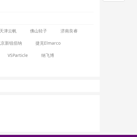
天津云帆
佛山轻子
济南良睿
北京新锐佰纳
捷克Elmarco
VSParticle
纳飞博