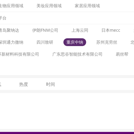
生物应用领域
美妆应用领域
家居应用领域
平台
青岛聚纳达
伊朗FNM公司
上海云同
日本mecc
深圳通力微纳
四川致研
重庆中纳
苏州克劳丝
环新材料科技有限公司
广东思谷智能技术有限公司
易丝帮
低
热度
时间