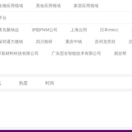
生物应用领域
美妆应用领域
家居应用领域
平台
青岛聚纳达
伊朗FNM公司
上海云同
日本mecc
深圳通力微纳
四川致研
重庆中纳
苏州克劳丝
环新材料科技有限公司
广东思谷智能技术有限公司
易丝帮
低
热度
时间