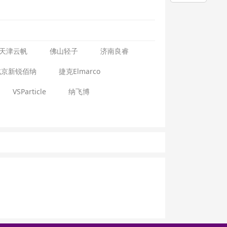
天津云帆
佛山轻子
济南良睿
北京新锐佰纳
捷克Elmarco
VSParticle
纳飞博