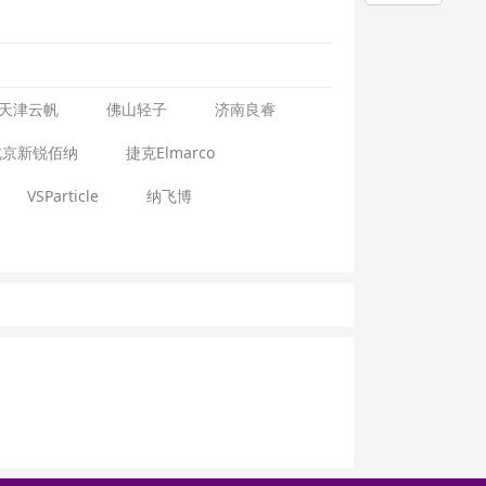
天津云帆
佛山轻子
济南良睿
北京新锐佰纳
捷克Elmarco
VSParticle
纳飞博