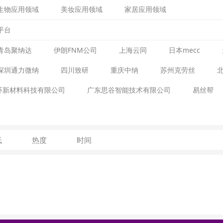
生物应用领域
美妆应用领域
家居应用领域
平台
青岛聚纳达
伊朗FNM公司
上海云同
日本mecc
深圳通力微纳
四川致研
重庆中纳
苏州克劳丝
环新材料科技有限公司
广东思谷智能技术有限公司
易丝帮
低
热度
时间