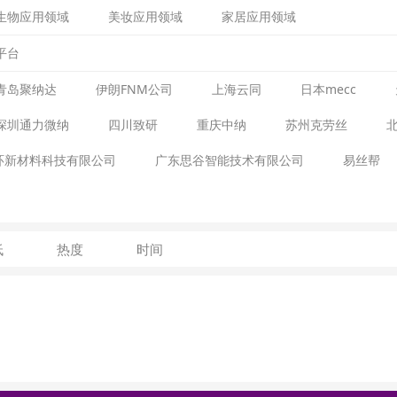
生物应用领域
美妆应用领域
家居应用领域
平台
青岛聚纳达
伊朗FNM公司
上海云同
日本mecc
深圳通力微纳
四川致研
重庆中纳
苏州克劳丝
环新材料科技有限公司
广东思谷智能技术有限公司
易丝帮
低
热度
时间