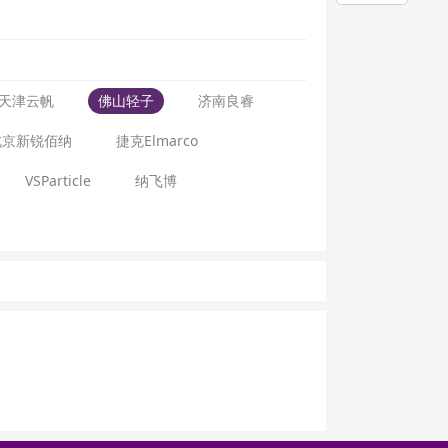
天津云帆
佛山轻子
济南良睿
北京新锐佰纳
捷克Elmarco
VSParticle
纳飞博