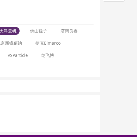
天津云帆
佛山轻子
济南良睿
北京新锐佰纳
捷克Elmarco
VSParticle
纳飞博