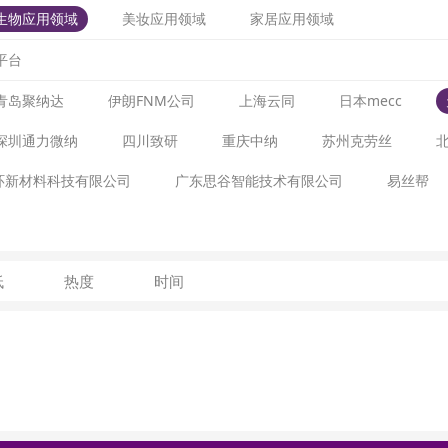
生物应用领域
美妆应用领域
家居应用领域
平台
青岛聚纳达
伊朗FNM公司
上海云同
日本mecc
深圳通力微纳
四川致研
重庆中纳
苏州克劳丝
环新材料科技有限公司
广东思谷智能技术有限公司
易丝帮
低
热度
时间