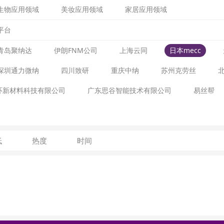
生物应用领域
美妆应用领域
家居应用领域
平台
青岛聚纳达
伊朗FNM公司
上海云同
日本mecc
深圳通力微纳
四川致研
重庆中纳
苏州克劳丝
环新材料科技有限公司
广东思谷智能技术有限公司
易丝帮
低
热度
时间