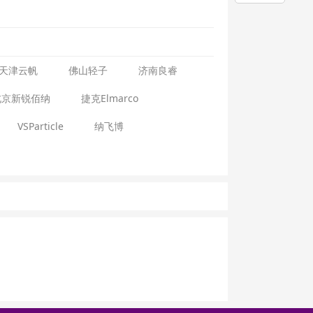
天津云帆
佛山轻子
济南良睿
北京新锐佰纳
捷克Elmarco
VSParticle
纳飞博